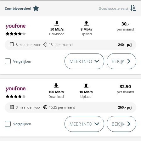
Combivoordeel
Goedkoopste eerst
30,-
50 Mb/s
8 Mb/s
per maand
Download
Upload
8 maanden voor
15,- per maand
240,-
p/j
MEER INFO
BEKIJK
Vergelijken
32,50
100 Mb/s
10 Mb/s
per maand
Download
Upload
8 maanden voor
16,25 per maand
260,-
p/j
MEER INFO
BEKIJK
Vergelijken