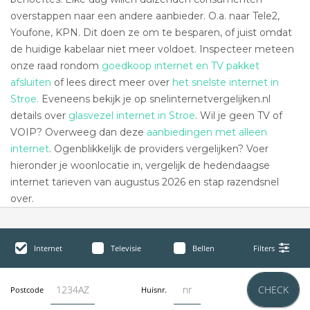
overstappen naar een andere aanbieder. O.a. naar Tele2,
Youfone, KPN. Dit doen ze om te besparen, of juist omdat
de huidige kabelaar niet meer voldoet. Inspecteer meteen
onze raad rondom
goedkoop internet en TV pakket
afsluiten
of lees direct meer over
het snelste internet in
Stroe.
Eveneens bekijk je op snelinternetvergelijken.nl
details over
glasvezel internet in Stroe
. Wil je geen TV of
VOIP? Overweeg dan deze
aanbiedingen met alleen
internet
. Ogenblikkelijk de providers vergelijken? Voer
hieronder je woonlocatie in, vergelijk de hedendaagse
internet tarieven van augustus 2026 en stap razendsnel
over.
Internet
Televisie
Bellen
Filters
CHECK
Postcode
Huisnr.