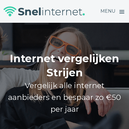
≡
MENU
Skip
to
content
Internet vergelijken
Strijen
Vergelijk alle internet
aanbieders en bespaar zo €50
per jaar