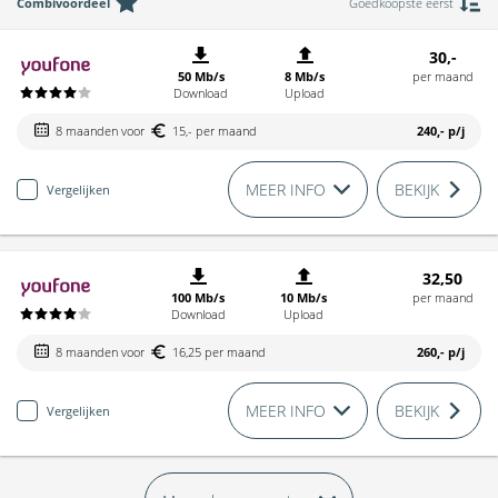
Combivoordeel
Goedkoopste eerst
30,-
50 Mb/s
8 Mb/s
per maand
Download
Upload
8 maanden voor
15,- per maand
240,-
p/j
MEER INFO
BEKIJK
Vergelijken
32,50
100 Mb/s
10 Mb/s
per maand
Download
Upload
8 maanden voor
16,25 per maand
260,-
p/j
MEER INFO
BEKIJK
Vergelijken