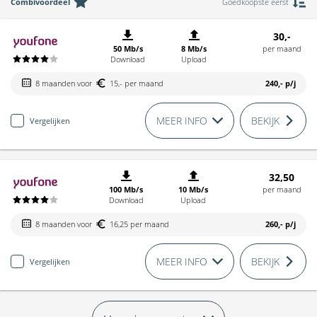
Combivoordeel
Goedkoopste eerst
30,-
50 Mb/s
8 Mb/s
per maand
Download
Upload
8 maanden voor
15,- per maand
240,-
p/j
MEER INFO
BEKIJK
Vergelijken
32,50
100 Mb/s
10 Mb/s
per maand
Download
Upload
8 maanden voor
16,25 per maand
260,-
p/j
MEER INFO
BEKIJK
Vergelijken