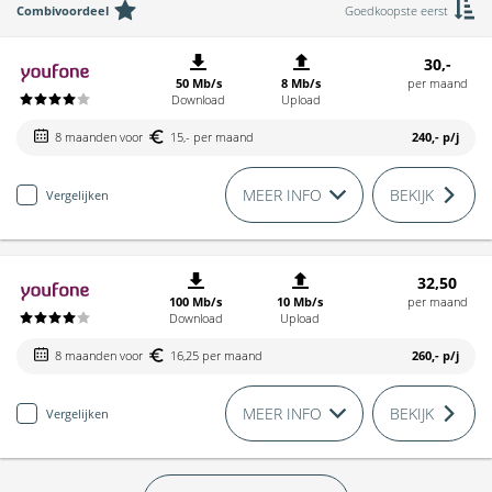
Combivoordeel
Goedkoopste eerst
30,-
50 Mb/s
8 Mb/s
per maand
Download
Upload
8 maanden voor
15,- per maand
240,-
p/j
MEER INFO
BEKIJK
Vergelijken
32,50
100 Mb/s
10 Mb/s
per maand
Download
Upload
8 maanden voor
16,25 per maand
260,-
p/j
MEER INFO
BEKIJK
Vergelijken