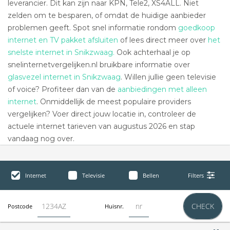
leverancier. Dit kan zijn naar KPN, Tele2, XS4ALL. Niet
zelden om te besparen, of omdat de huidige aanbieder
problemen geeft. Spot snel informatie rondom
goedkoop
internet en TV pakket afsluiten
of lees direct meer over
het
snelste internet in Snikzwaag.
Ook achterhaal je op
snelinternetvergelijken.nl bruikbare informatie over
glasvezel internet in Snikzwaag
. Willen jullie geen televisie
of voice? Profiteer dan van de
aanbiedingen met alleen
internet
. Onmiddellijk de meest populaire providers
vergelijken? Voer direct jouw locatie in, controleer de
actuele internet tarieven van augustus 2026 en stap
vandaag nog over.
Internet
Televisie
Bellen
Filters
CHECK
Postcode
Huisnr.