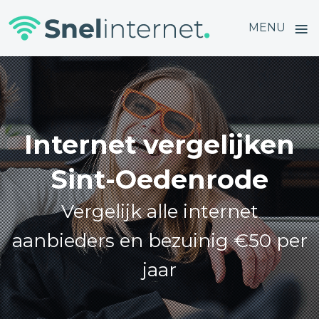
≡
MENU
Skip
to
content
Internet vergelijken
Sint-Oedenrode
Vergelijk alle internet
aanbieders en bezuinig €50 per
jaar