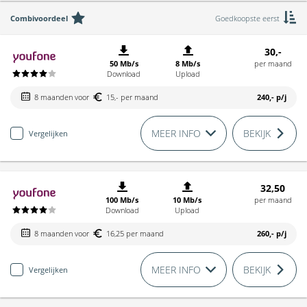
Combivoordeel
Goedkoopste eerst
30,-
50 Mb/s
8 Mb/s
per maand
Download
Upload
8 maanden voor
15,- per maand
240,-
p/j
MEER INFO
BEKIJK
Vergelijken
32,50
100 Mb/s
10 Mb/s
per maand
Download
Upload
8 maanden voor
16,25 per maand
260,-
p/j
MEER INFO
BEKIJK
Vergelijken