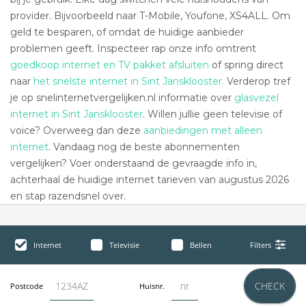
provider. Bijvoorbeeld naar T-Mobile, Youfone, XS4ALL. Om
geld te besparen, of omdat de huidige aanbieder
problemen geeft. Inspecteer rap onze info omtrent
goedkoop internet en TV pakket afsluiten
of spring direct
naar
het snelste internet in Sint Jansklooster.
Verderop tref
je op snelinternetvergelijken.nl informatie over
glasvezel
internet in Sint Jansklooster
. Willen jullie geen televisie of
voice? Overweeg dan deze
aanbiedingen met alleen
internet
. Vandaag nog de beste abonnementen
vergelijken? Voer onderstaand de gevraagde info in,
achterhaal de huidige internet tarieven van augustus 2026
en stap razendsnel over.
Internet
Televisie
Bellen
Filters
CHECK
Postcode
Huisnr.