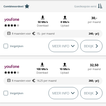
Combivoordeel
Goedkoopste eerst
30,-
50 Mb/s
8 Mb/s
per maand
Download
Upload
8 maanden voor
15,- per maand
240,-
p/j
MEER INFO
BEKIJK
Vergelijken
32,50
100 Mb/s
10 Mb/s
per maand
Download
Upload
8 maanden voor
16,25 per maand
260,-
p/j
MEER INFO
BEKIJK
Vergelijken