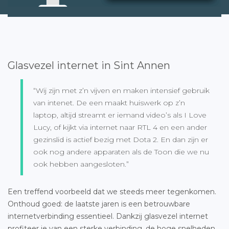
Glasvezel internet in Sint Annen
“Wij zijn met z’n vijven en maken intensief gebruik
van intenet. De een maakt huiswerk op z’n
laptop, altijd streamt er iemand video’s als I Love
Lucy, of kijkt via internet naar RTL 4 en een ander
gezinslid is actief bezig met Dota 2. En dan zijn er
ook nog andere apparaten als de Toon die we nu
ook hebben aangesloten.”
Een treffend voorbeeld dat we steeds meer tegenkomen.
Onthoud goed: de laatste jaren is een betrouwbare
internetverbinding essentieel. Dankzij glasvezel internet
profiteer je van een sterke verbinding, de hoge snelheden,