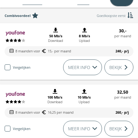
Combivoordeel
Goedkoopste eerst
30,-
50 Mb/s
8 Mb/s
per maand
Download
Upload
8 maanden voor
15,- per maand
240,-
p/j
MEER INFO
BEKIJK
Vergelijken
32,50
100 Mb/s
10 Mb/s
per maand
Download
Upload
8 maanden voor
16,25 per maand
260,-
p/j
MEER INFO
BEKIJK
Vergelijken