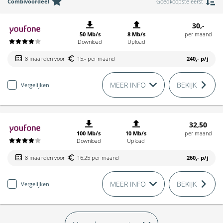
Combivoordeel
Goedkoopste eerst
30,-
50 Mb/s
8 Mb/s
per maand
Download
Upload
8 maanden voor
15,- per maand
240,-
p/j
MEER INFO
BEKIJK
Vergelijken
32,50
100 Mb/s
10 Mb/s
per maand
Download
Upload
8 maanden voor
16,25 per maand
260,-
p/j
MEER INFO
BEKIJK
Vergelijken