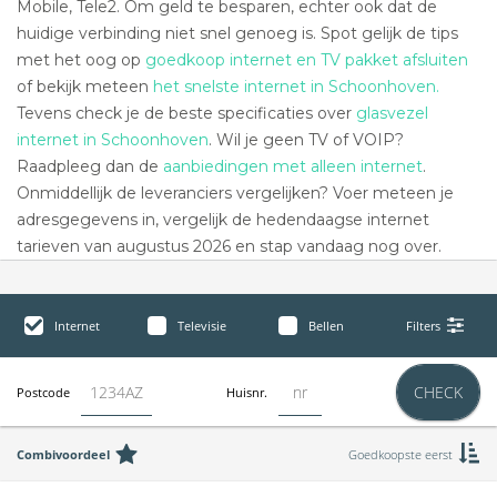
Mobile, Tele2. Om geld te besparen, echter ook dat de
huidige verbinding niet snel genoeg is. Spot gelijk de tips
met het oog op
goedkoop internet en TV pakket afsluiten
of bekijk meteen
het snelste internet in Schoonhoven.
Tevens check je de beste specificaties over
glasvezel
internet in Schoonhoven
. Wil je geen TV of VOIP?
Raadpleeg dan de
aanbiedingen met alleen internet
.
Onmiddellijk de leveranciers vergelijken? Voer meteen je
adresgegevens in, vergelijk de hedendaagse internet
tarieven van augustus 2026 en stap vandaag nog over.
Internet
Televisie
Bellen
Filters
CHECK
Postcode
Huisnr.
Combivoordeel
Goedkoopste eerst