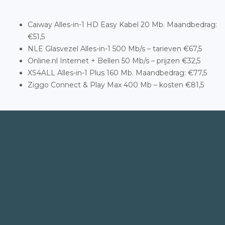
Caiway Alles-in-1 HD Easy Kabel 20 Mb. Maandbedrag:
€51,5
NLE Glasvezel Alles-in-1 500 Mb/s – tarieven €67,5
Online.nl Internet + Bellen 50 Mb/s – prijzen €32,5
XS4ALL Alles-in-1 Plus 160 Mb. Maandbedrag: €77,5
Ziggo Connect & Play Max 400 Mb – kosten €81,5