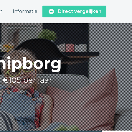
n
Informatie
Direct vergelijken
chipborg
 €105 per jaar