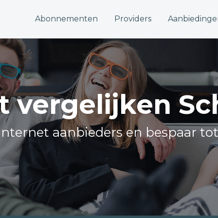
Abonnementen
Providers
Aanbiedinge
t vergelijken S
e internet aanbieders en bespaar tot