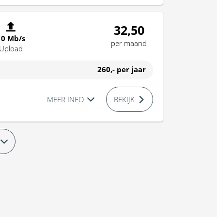
32,50
10 Mb/s
per maand
Upload
260,-
per jaar
MEER INFO
BEKIJK