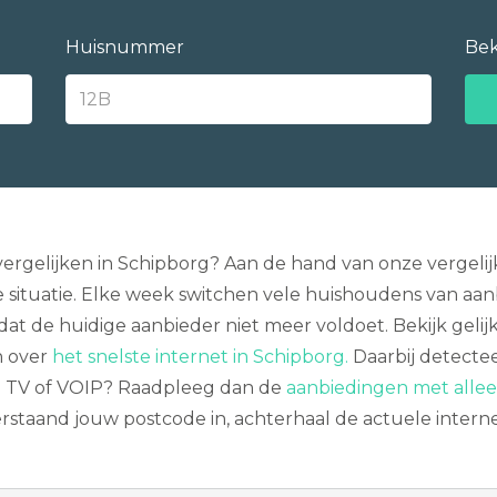
Huisnummer
Bek
vergelijken in Schipborg? Aan de hand van onze vergeli
situatie. Elke week switchen vele huishoudens van aanbie
at de huidige aanbieder niet meer voldoet. Bekijk gelijk
n over
het snelste internet in Schipborg.
Daarbij detectee
en TV of VOIP? Raadpleeg dan de
aanbiedingen met allee
erstaand jouw postcode in, achterhaal de actuele intern