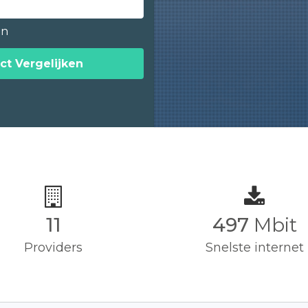
en
ct Vergelijken
11
500
Mbit
Providers
Snelste internet