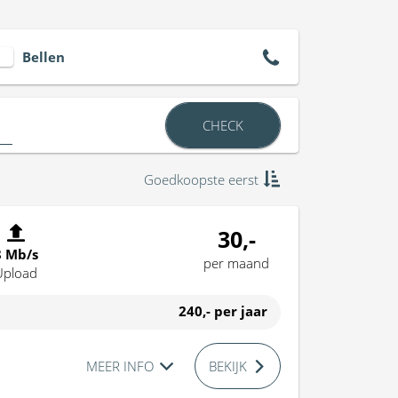
Bellen
CHECK
Goedkoopste eerst
30,-
8 Mb/s
per maand
Upload
240,-
per jaar
MEER INFO
BEKIJK