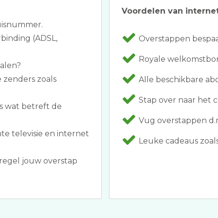
Voordelen van internet
huisnummer.
rbinding (ADSL,
Overstappen bespaar
Royale welkomstbon
halen?
e zenders zoals
Alle beschikbare a
Stap over naar het c
s wat betreft de
Vug overstappen d.m
te televisie en internet
Leuke cadeaus zoals 
regel jouw overstap