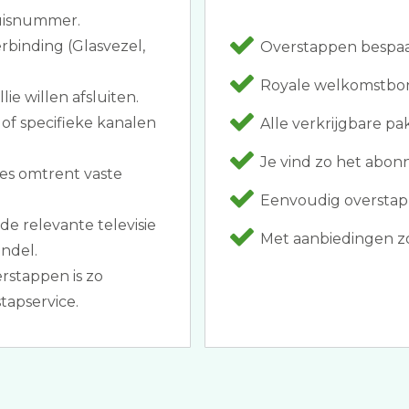
huisnummer.
rbinding (Glasvezel,
Overstappen bespaar
Royale welkomstbonu
ie willen afsluiten.
of specifieke kanalen
Alle verkrijgbare p
Je vind zo het abo
es omtrent vaste
Eenvoudig overstapp
e relevante televisie
Met aanbiedingen zo
ndel.
rstappen is zo
tapservice.