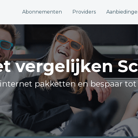
Abonnementen
Providers
Aanbiedinge
et vergelijken Sc
e internet pakketten en bespaar tot