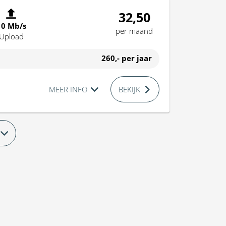
32,50
10 Mb/s
per maand
Upload
260,-
per jaar
MEER INFO
BEKIJK