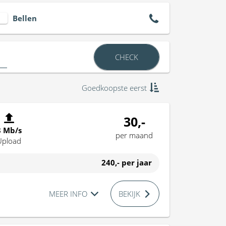
Bellen
CHECK
Goedkoopste eerst
30,-
8 Mb/s
per maand
Upload
240,-
per jaar
MEER INFO
BEKIJK