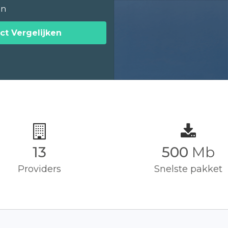
en
ct Vergelijken
13
500
Mb
Providers
Snelste pakket