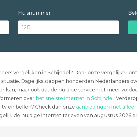
Huisnummer
Bek
iders vergelijken in Schijndel? Door onze vergelijker 
ie situatie. Dagelijks stappen honderden Nederlanders ove
r kan, maar ook dat de huidige service niet meer voldoe
informeren over
het snelste internet in Schijndel.
Verderop 
r tv en bellen? Check dan onze
aanbiedingen met alleen
ergelijk de huidige internet tarieven van augustus 2026 e