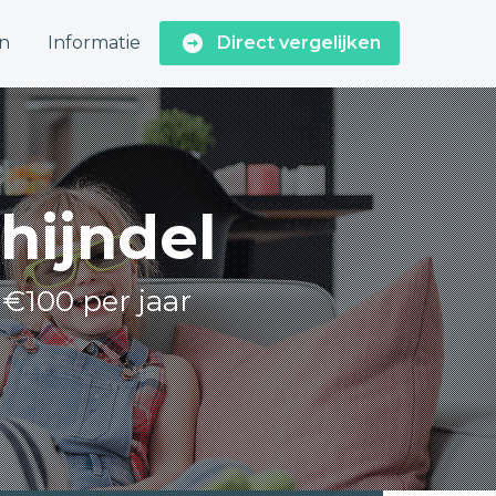
n
Informatie
Direct vergelijken
hijndel
 €100 per jaar