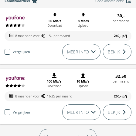
Combivoordeel
Goedkoopste eerst
30,-
50 Mb/s
8 Mb/s
per maand
Download
Upload
8 maanden voor
15,- per maand
240,-
p/j
MEER INFO
BEKIJK
Vergelijken
32,50
100 Mb/s
10 Mb/s
per maand
Download
Upload
8 maanden voor
16,25 per maand
260,-
p/j
MEER INFO
BEKIJK
Vergelijken