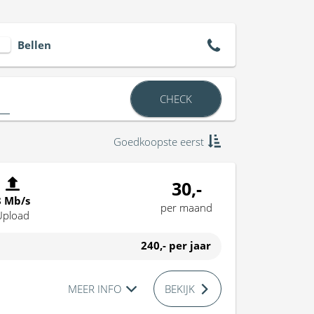
Bellen
CHECK
Goedkoopste eerst
30,-
8 Mb/s
per maand
Upload
240,-
per jaar
MEER INFO
BEKIJK