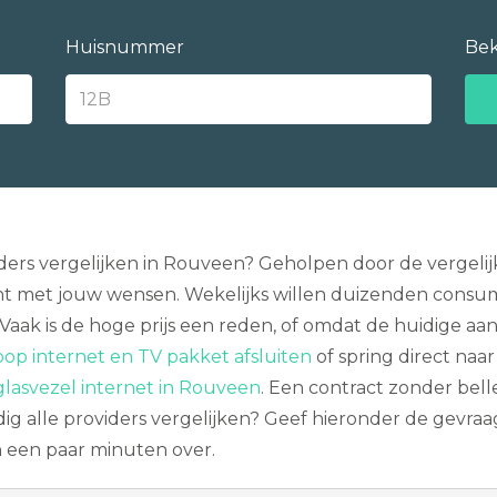
Huisnummer
Bek
ders vergelijken in Rouveen? Geholpen door de vergeli
t met jouw wensen. Wekelijks willen duizenden consu
l. Vaak is de hoge prijs een reden, of omdat de huidige a
op internet en TV pakket afsluiten
of spring direct naa
glasvezel internet in Rouveen
. Een contract zonder bell
ig alle providers vergelijken? Geef hieronder de gevraag
 een paar minuten over.