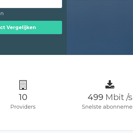
en
ct Vergelijken
10
500
Mbit /s
Providers
Snelste abonneme