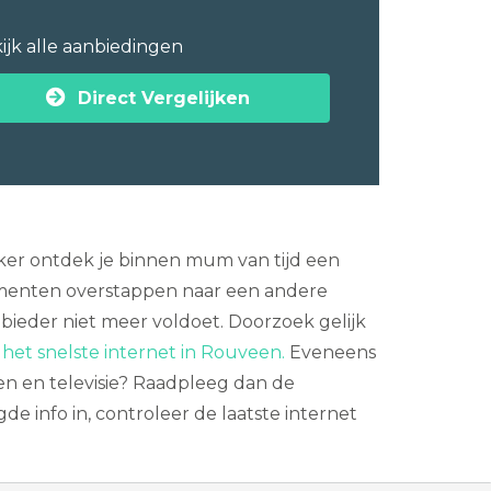
ijk alle aanbiedingen
Direct Vergelijken
jker ontdek je binnen mum van tijd een
menten overstappen naar een andere
anbieder niet meer voldoet. Doorzoek gelijk
r
het snelste internet in Rouveen.
Eveneens
en en televisie? Raadpleeg dan de
de info in, controleer de laatste internet