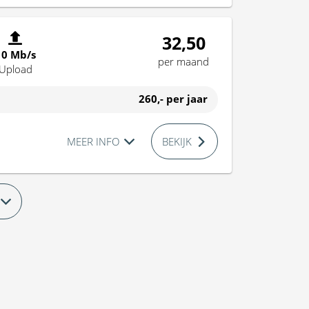
32,50
10 Mb/s
per maand
Upload
260,-
per jaar
MEER INFO
BEKIJK