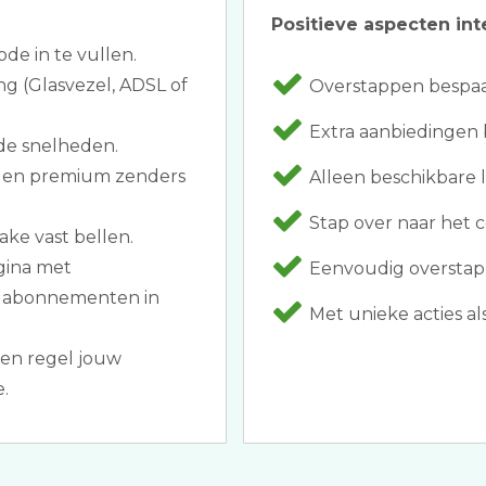
Positieve aspecten int
ode in te vullen.
ng (Glasvezel, ADSL of
Overstappen bespaar
Extra aanbiedingen 
de snelheden.
s en premium zenders
Alleen beschikbare 
Stap over naar het co
ake vast bellen.
agina met
Eenvoudig overstapp
et abonnementen in
Met unieke acties al
en regel jouw
.