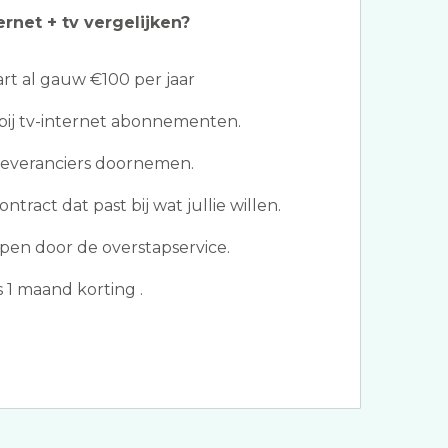
ernet + tv vergelijken?
t al gauw €100 per jaar
bij tv-internet abonnementen.
leveranciers doornemen.
ntract dat past bij wat jullie willen.
en door de overstapservice.
s 1 maand korting .