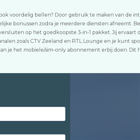
t ook voordelig bellen? Door gebruik te maken van de inte
kelijke bonussen zodra je meerdere diensten afneemt. Be
oversluiten op het goedkoopste 3-in-1 pakket. Jij ervaa
-kanalen zoals CTV Zeeland en RTL Lounge en je kunt sp
 kan je het mobiele/sim-only abonnement erbij doen. Dit