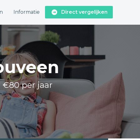
n
Informatie
Direct vergelijken
Rouveen
t €80 per jaar