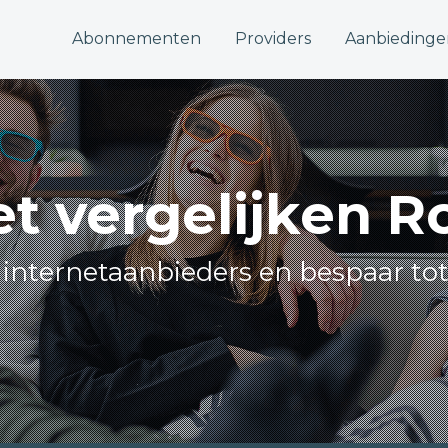
Abonnementen
Providers
Aanbiedinge
et vergelijken 
e internetaanbieders en bespaar to