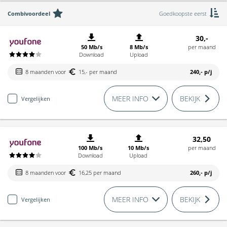
Combivoordeel
Goedkoopste eerst
30,-
50 Mb/s
8 Mb/s
per maand
Download
Upload
8 maanden voor
15,- per maand
240,-
p/j
MEER INFO
BEKIJK
Vergelijken
32,50
100 Mb/s
10 Mb/s
per maand
Download
Upload
8 maanden voor
16,25 per maand
260,-
p/j
MEER INFO
BEKIJK
Vergelijken