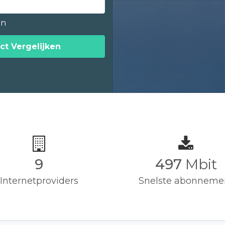
en
ct Vergelijken
9
500
Mbit
Internetproviders
Snelste abonneme