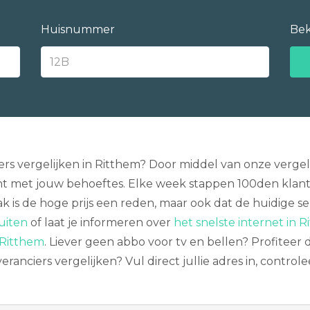
Huisnummer
Bek
ers vergelijken in Ritthem? Door middel van onze vergeli
 met jouw behoeftes. Elke week stappen 100den klant
k is de hoge prijs een reden, maar ook dat de huidige ser
uiten
of laat je informeren over
het snelste internet in R
 Ritthem
. Liever geen abbo voor tv en bellen? Profiteer
eranciers vergelijken? Vul direct jullie adres in, control