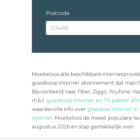
Postcode
Moeiteloos alle beschikbare internetprovid
goedkoop internet abonnement dat matcht
Bijvoorbeeld naar Fiber, Ziggo, Youfone. Vaa
m.b.t.
goedkoop internet en TV pakket afsl
waardevolle info over
glasvezel internet in
internet
. Moeiteloos de meest populaire lev
augustus 2026 en stap gemakkelijk over.