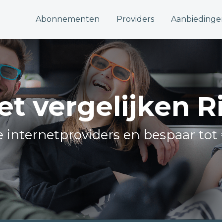
Abonnementen
Providers
Aanbiedinge
et vergelijken 
le internetproviders en bespaar tot