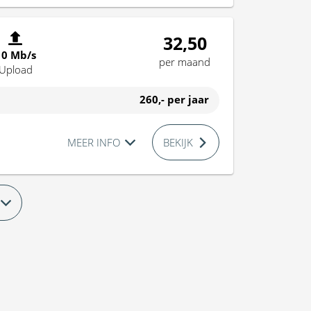
32,50
10 Mb/s
per maand
Upload
260,-
per jaar
MEER INFO
BEKIJK