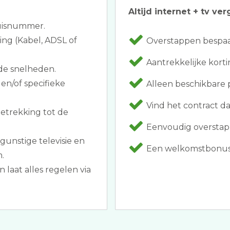
Altijd internet + tv ver
huisnummer.
ing (Kabel, ADSL of
Overstappen bespaar
Aantrekkelijke korti
de snelheden.
en/of specifieke
Alleen beschikbare 
Vind het contract d
betrekking tot de
Eenvoudig overstapp
gunstige televisie en
Een welkomstbonus z
.
laat alles regelen via