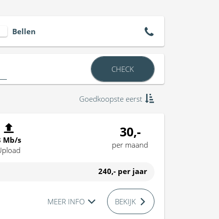
Bellen
CHECK
Goedkoopste eerst
30,-
8 Mb/s
per maand
Upload
240,-
per jaar
MEER INFO
BEKIJK