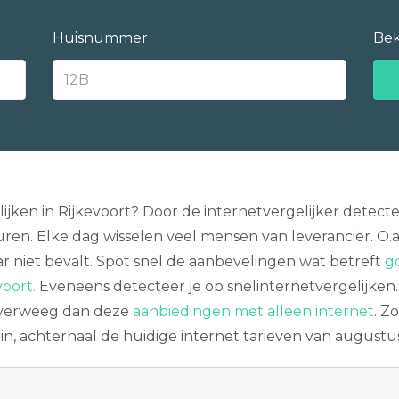
Huisnummer
Bek
lijken in Rijkevoort? Door de internetvergelijker detec
n. Elke dag wisselen veel mensen van leverancier. O.a.
ar niet bevalt. Spot snel de aanbevelingen wat betreft
g
voort.
Eveneens detecteer je op snelinternetvergelijken.
 Overweeg dan deze
aanbiedingen met alleen internet
. Z
 in, achterhaal de huidige internet tarieven van augustu