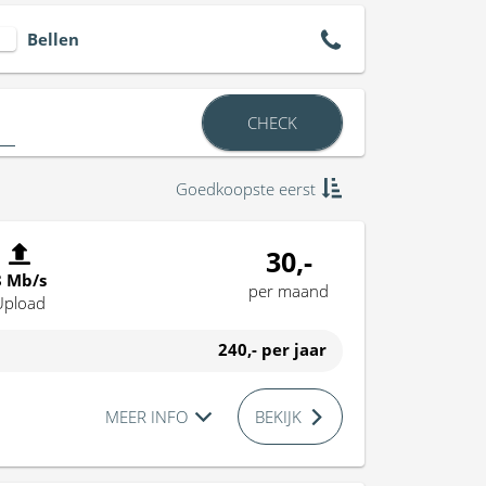
Bellen
CHECK
Goedkoopste eerst
30,-
8 Mb/s
per maand
Upload
240,-
per jaar
MEER INFO
BEKIJK