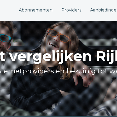
Abonnementen
Providers
Aanbiedinge
t vergelijken Ri
internetproviders en bezuinig tot w