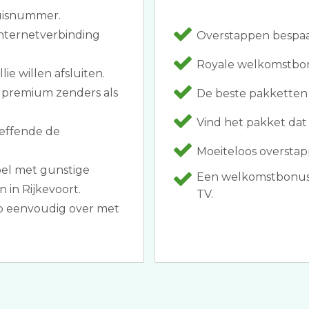
huisnummer.
nternetverbinding
Overstappen bespaar
Royale welkomstbonu
ie willen afsluiten.
n premium zenders als
De beste pakkette
Vind het pakket dat 
reffende de
Moeiteloos overstap
bel met gunstige
Een welkomstbonus al
 in Rijkevoort.
TV.
p eenvoudig over met