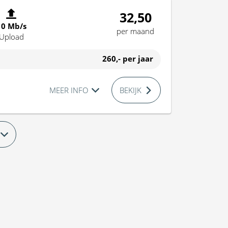
32,50
10 Mb/s
per maand
Upload
260,-
per jaar
MEER INFO
BEKIJK