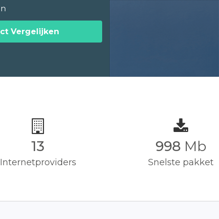
en
ct Vergelijken
13
1,000
Mb
Internetproviders
Snelste pakket