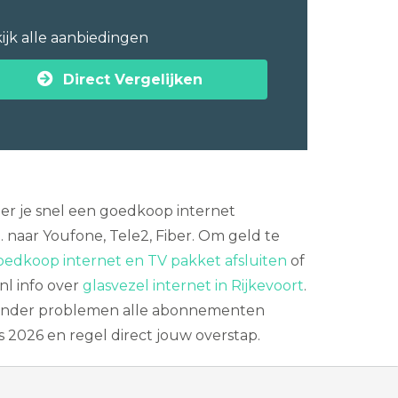
ijk alle aanbiedingen
Direct Vergelijken
teer je snel een goedkoop internet
 naar Youfone, Tele2, Fiber. Om geld te
oedkoop internet en TV pakket afsluiten
of
nl info over
glasvezel internet in Rijkevoort
.
onder problemen alle abonnementen
s 2026 en regel direct jouw overstap.