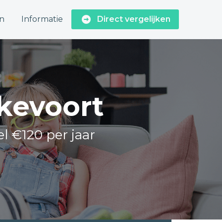
n
Informatie
Direct vergelijken
jkevoort
el €120 per jaar