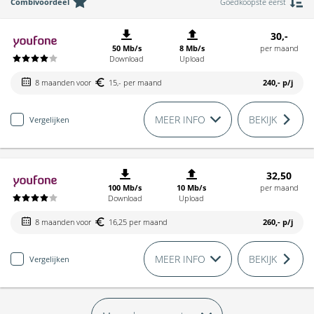
Combivoordeel
Goedkoopste eerst
30,-
50 Mb/s
8 Mb/s
per maand
Download
Upload
8 maanden voor
15,- per maand
240,-
p/j
MEER INFO
BEKIJK
Vergelijken
32,50
100 Mb/s
10 Mb/s
per maand
Download
Upload
8 maanden voor
16,25 per maand
260,-
p/j
MEER INFO
BEKIJK
Vergelijken