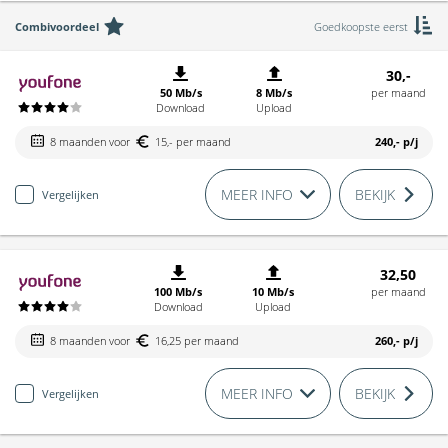
Combivoordeel
Goedkoopste eerst
30,-
50 Mb/s
8 Mb/s
per maand
Download
Upload
8 maanden voor
15,- per maand
240,-
p/j
MEER INFO
BEKIJK
Vergelijken
32,50
100 Mb/s
10 Mb/s
per maand
Download
Upload
8 maanden voor
16,25 per maand
260,-
p/j
MEER INFO
BEKIJK
Vergelijken