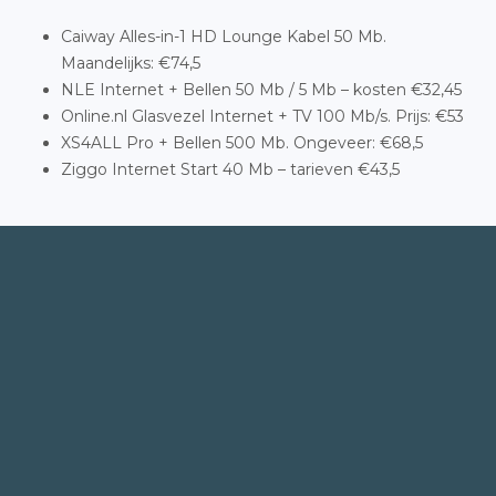
Caiway Alles-in-1 HD Lounge Kabel 50 Mb.
Maandelijks: €74,5
NLE Internet + Bellen 50 Mb / 5 Mb – kosten €32,45
Online.nl Glasvezel Internet + TV 100 Mb/s. Prijs: €53
XS4ALL Pro + Bellen 500 Mb. Ongeveer: €68,5
Ziggo Internet Start 40 Mb – tarieven €43,5