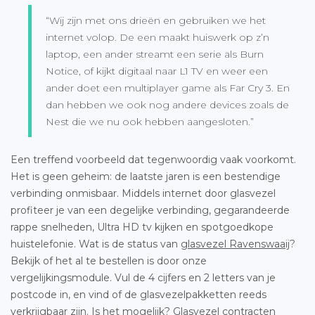
“Wij zijn met ons drieën en gebruiken we het
internet volop. De een maakt huiswerk op z’n
laptop, een ander streamt een serie als Burn
Notice, of kijkt digitaal naar L1 TV en weer een
ander doet een multiplayer game als Far Cry 3. En
dan hebben we ook nog andere devices zoals de
Nest die we nu ook hebben aangesloten.”
Een treffend voorbeeld dat tegenwoordig vaak voorkomt.
Het is geen geheim: de laatste jaren is een bestendige
verbinding onmisbaar. Middels internet door glasvezel
profiteer je van een degelijke verbinding, gegarandeerde
rappe snelheden, Ultra HD tv kijken en spotgoedkope
huistelefonie. Wat is de status van
glasvezel Ravenswaaij
?
Bekijk of het al te bestellen is door onze
vergelijkingsmodule. Vul de 4 cijfers en 2 letters van je
postcode in, en vind of de glasvezelpakketten reeds
verkrijgbaar zijn. Is het mogelijk? Glasvezel contracten