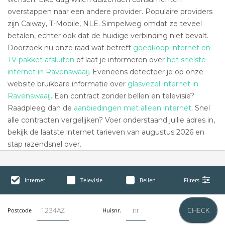
overstappen naar een andere provider. Populaire providers
zijn Caiway, T-Mobile, NLE. Simpelweg omdat ze teveel
betalen, echter ook dat de huidige verbinding niet bevalt.
Doorzoek nu onze raad wat betreft
goedkoop internet en
TV pakket afsluiten
of laat je informeren over
het snelste
internet in Ravenswaaij.
Eveneens detecteer je op onze
website bruikbare informatie over
glasvezel internet in
Ravenswaaij
. Een contract zonder bellen en televisie?
Raadpleeg dan de
aanbiedingen met alleen internet
. Snel
alle contracten vergelijken? Voer onderstaand jullie adres in,
bekijk de laatste internet tarieven van augustus 2026 en
stap razendsnel over.
Internet
Televisie
Bellen
Filters
CHECK
Postcode
Huisnr.