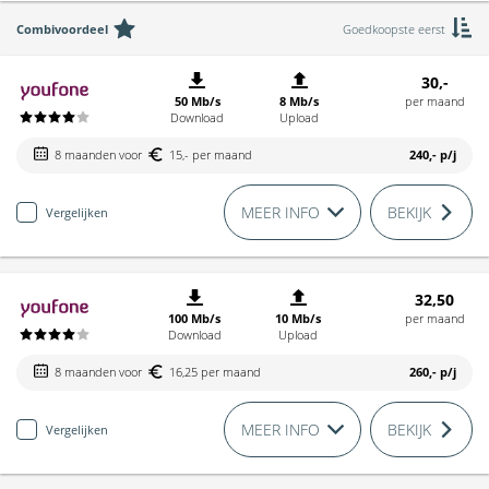
Combivoordeel
Goedkoopste eerst
30,-
50 Mb/s
8 Mb/s
per maand
Download
Upload
8 maanden voor
15,- per maand
240,-
p/j
MEER INFO
BEKIJK
Vergelijken
32,50
100 Mb/s
10 Mb/s
per maand
Download
Upload
8 maanden voor
16,25 per maand
260,-
p/j
MEER INFO
BEKIJK
Vergelijken