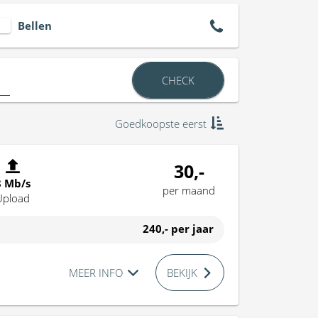
Bellen
CHECK
Goedkoopste eerst
30,-
8 Mb/s
per maand
Upload
240,-
per jaar
MEER INFO
BEKIJK