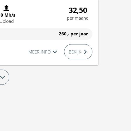
32,50
10 Mb/s
per maand
Upload
260,-
per jaar
MEER INFO
BEKIJK