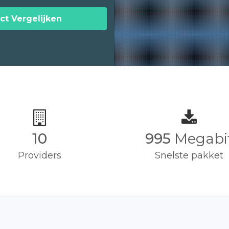
ct Vergelijken
10
1,000
Megab
Providers
Snelste pakket