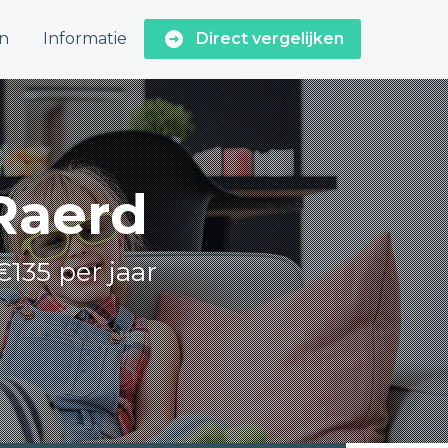
n
Informatie
Direct vergelijken
 Raerd
€135 per jaar