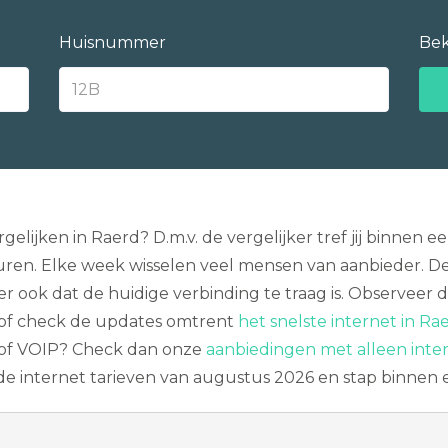
Huisnummer
Bek
gelijken in Raerd? D.m.v. de vergelijker tref jij binne
ren. Elke week wisselen veel mensen van aanbieder. Den
hter ook dat de huidige verbinding te traag is. Observee
of check de updates omtrent
het snelste internet in Rae
V of VOIP? Check dan onze
aanbiedingen met alleen inte
nde internet tarieven van augustus 2026 en stap binnen