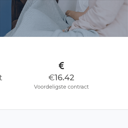
it
€
16.50
Voordeligste contract