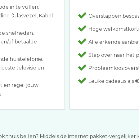
ode in te vullen.
ding (Glasvezel, Kabel
Overstappen bespaar
Hoge welkomstkortin
de snelheden.
 en/of betaalde
Alle erkende aanbie
Stap over naar het p
nde huistelefonie.
beste televisie en
Probleemloos overst
Leuke cadeaus als 
et en regel jouw
.
ook thuis bellen? Middels de internet pakket-vergelijker k