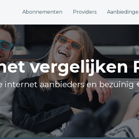
Abonnementen
Providers
Aanbiedinge
net vergelijken
le internet aanbieders en bezuinig 