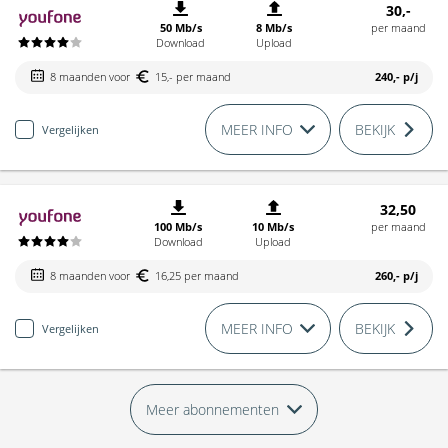
30,-
50 Mb/s
8 Mb/s
per maand
Download
Upload
8 maanden voor
15,- per maand
240,-
p/j
MEER INFO
BEKIJK
Vergelijken
32,50
100 Mb/s
10 Mb/s
per maand
Download
Upload
8 maanden voor
16,25 per maand
260,-
p/j
MEER INFO
BEKIJK
Vergelijken
Meer abonnementen