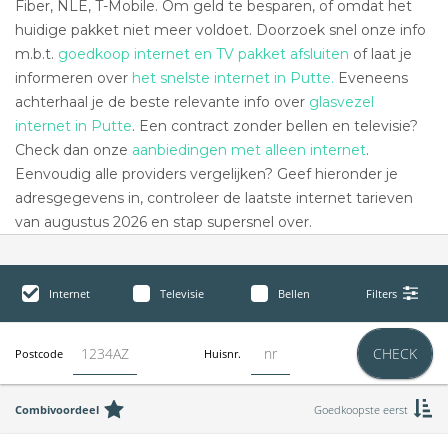
Fiber, NLE, T-Mobile. Om geld te besparen, of omdat het
huidige pakket niet meer voldoet. Doorzoek snel onze info
m.b.t.
goedkoop internet en TV pakket afsluiten
of laat je
informeren over
het snelste internet in Putte.
Eveneens
achterhaal je de beste relevante info over
glasvezel
internet in Putte
. Een contract zonder bellen en televisie?
Check dan onze
aanbiedingen met alleen internet
.
Eenvoudig alle providers vergelijken? Geef hieronder je
adresgegevens in, controleer de laatste internet tarieven
van augustus 2026 en stap supersnel over.
Internet
Televisie
Bellen
Filters
CHECK
Postcode
Huisnr.
Combivoordeel
Goedkoopste eerst