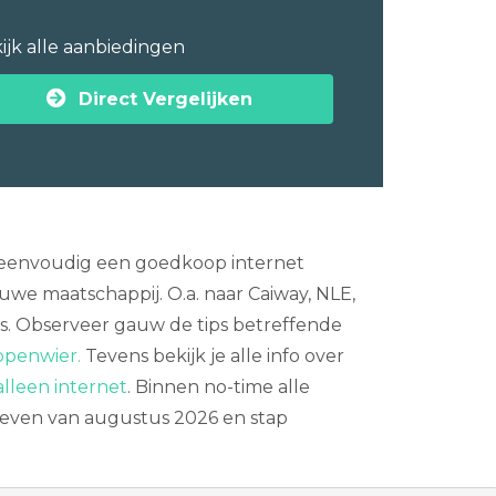
ijk alle aanbiedingen
Direct Vergelijken
e eenvoudig een goedkoop internet
uwe maatschappij. O.a. naar Caiway, NLE,
is. Observeer gauw de tips betreffende
oppenwier.
Tevens bekijk je alle info over
lleen internet
. Binnen no-time alle
rieven van augustus 2026 en stap