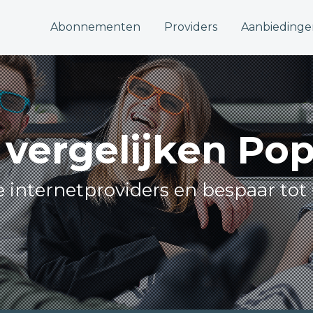
Abonnementen
Providers
Aanbiedinge
t vergelijken Po
le internetproviders en bespaar tot