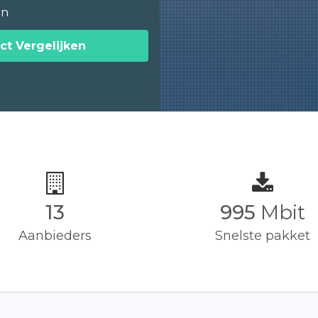
en
ct Vergelijken
13
1,000
Mbit
Aanbieders
Snelste pakket