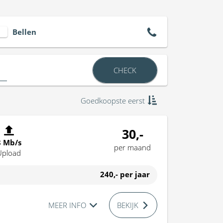
Bellen
CHECK
Goedkoopste eerst
30,-
8 Mb/s
per maand
Upload
240,-
per jaar
MEER INFO
BEKIJK