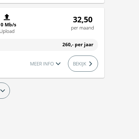
32,50
10 Mb/s
per maand
Upload
260,-
per jaar
MEER INFO
BEKIJK