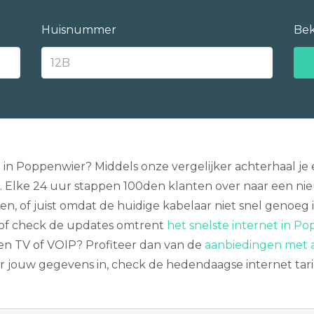
Huisnummer
Bek
n in Poppenwier? Middels onze vergelijker achterhaal j
e. Elke 24 uur stappen 100den klanten over naar een nie
, of juist omdat de huidige kabelaar niet snel genoeg 
of check de updates omtrent
het snelste internet in P
geen TV of VOIP? Profiteer dan van de
aanbiedingen met a
ker jouw gegevens in, check de hedendaagse internet ta