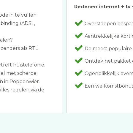
Redenen internet + tv 
ode in te vullen.
rbinding (ADSL,
Overstappen bespaar
Aantrekkelijke korti
halen?
zenders als RTL
De meest populaire
Ontdek het pakket da
reft huistelefonie.
bel met scherpe
Ogenblikkelijk overs
n in Poppenwier.
Een welkomstbonus z
lles regelen via de