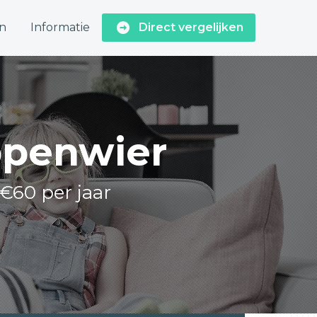
n
Informatie
Direct vergelijken
ppenwier
 €60 per jaar