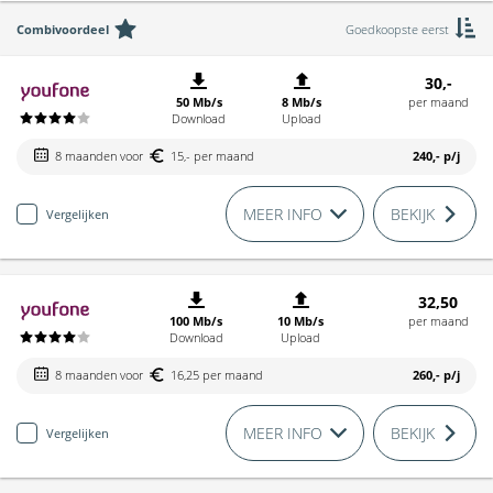
Combivoordeel
Goedkoopste eerst
30,-
50 Mb/s
8 Mb/s
per maand
Download
Upload
8 maanden voor
15,- per maand
240,-
p/j
MEER INFO
BEKIJK
Vergelijken
32,50
100 Mb/s
10 Mb/s
per maand
Download
Upload
8 maanden voor
16,25 per maand
260,-
p/j
MEER INFO
BEKIJK
Vergelijken