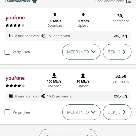
Combivoordeel
Goedkoopste eerst
30,-
50 Mb/s
8 Mb/s
per maand
Download
Upload
8 maanden voor
15,- per maand
240,-
p/j
MEER INFO
BEKIJK
Vergelijken
32,50
100 Mb/s
10 Mb/s
per maand
Download
Upload
8 maanden voor
16,25 per maand
260,-
p/j
MEER INFO
BEKIJK
Vergelijken