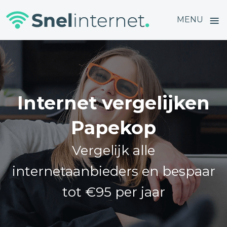
≡
MENU
Skip
to
content
Internet vergelijken
Papekop
Vergelijk alle
internetaanbieders en bespaar
tot €95 per jaar