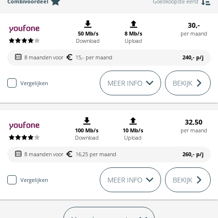
Combivoordeel
Goedkoopste eerst
30,-
50 Mb/s
8 Mb/s
per maand
Download
Upload
8 maanden voor
15,- per maand
240,-
p/j
MEER INFO
BEKIJK
Vergelijken
32,50
100 Mb/s
10 Mb/s
per maand
Download
Upload
8 maanden voor
16,25 per maand
260,-
p/j
MEER INFO
BEKIJK
Vergelijken