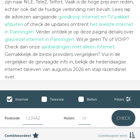
zijn naar NLE, Tele2, Telfort. Vaak is de hoge prijs een reden,
echter ook dat de huidige verbinding niet bevalt. Lees rap
de adviezen aangaande
goedkoop internet en TV pakket
afsluiten
of check de updates omtrent
het snelste internet
in Panningen.
Verder ontdek je op deze pagina details over
glasvezel internet in Panningen
. Wil je geen TV of VOIP?
Check dan onze
aanbiedingen met alleen internet
.
Gemakkelijk de beste providers vergelijken? Vul in de
vergelijker de gevraagde info in, bekijk de hedendaagse
internet tarieven van augustus 2026 en stap razendsnel
over.
Internet
Televisie
Bellen
Filters
CHECK
Postcode
Huisnr.
Combivoordeel
Goedkoopste eerst