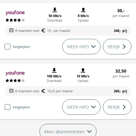
30,-
50 Mb/s
8 Mb/s
per maand
Download
Upload
8 maanden voor
15,- per maand
240,-
p/j
MEER INFO
BEKIJK
Vergelijken
32,50
100 Mb/s
10 Mb/s
per maand
Download
Upload
8 maanden voor
16,25 per maand
260,-
p/j
MEER INFO
BEKIJK
Vergelijken
Meer abonnementen