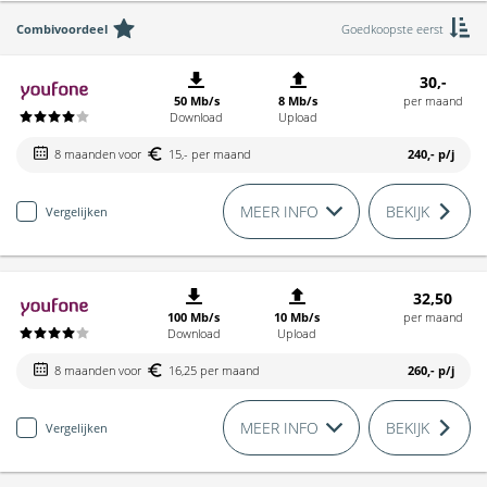
Combivoordeel
Goedkoopste eerst
30,-
50 Mb/s
8 Mb/s
per maand
Download
Upload
8 maanden voor
15,- per maand
240,-
p/j
MEER INFO
BEKIJK
Vergelijken
32,50
100 Mb/s
10 Mb/s
per maand
Download
Upload
8 maanden voor
16,25 per maand
260,-
p/j
MEER INFO
BEKIJK
Vergelijken