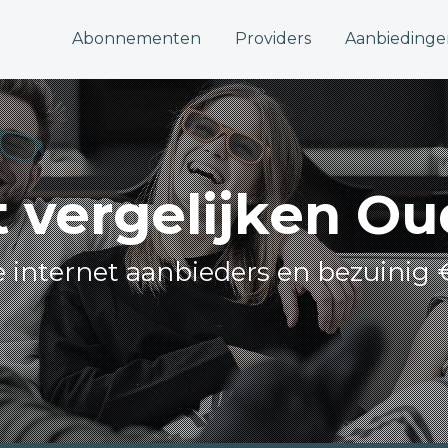
Abonnementen
Providers
Aanbiedinge
t vergelijken Ou
le internet aanbieders en bezuinig 