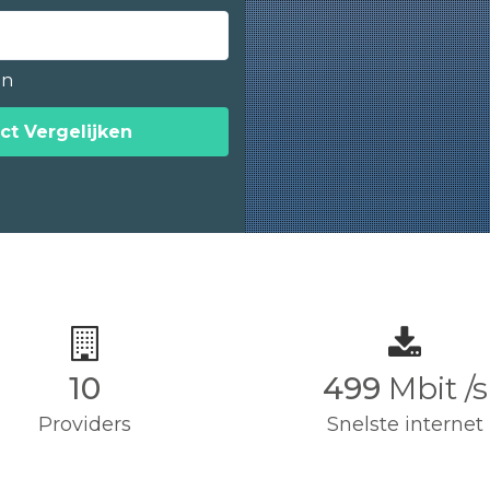
en
ct Vergelijken
10
500
Mbit /s
Providers
Snelste internet