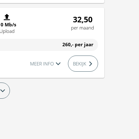
32,50
10 Mb/s
per maand
Upload
260,-
per jaar
MEER INFO
BEKIJK