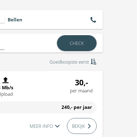
Bellen
CHECK
Goedkoopste eerst
30,-
8 Mb/s
per maand
Upload
240,-
per jaar
MEER INFO
BEKIJK