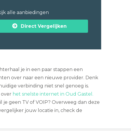
ijk alle aanbiedingen
Direct Vergelijken
hterhaal je in een paar stappen een
nten over naar een nieuwe provider. Denk
huidige verbinding niet snel genoeg is.
r over
het snelste internet in Oud Gastel.
Wil je geen TV of VOIP? Overweeg dan deze
rgelijker jouw locatie in, check de