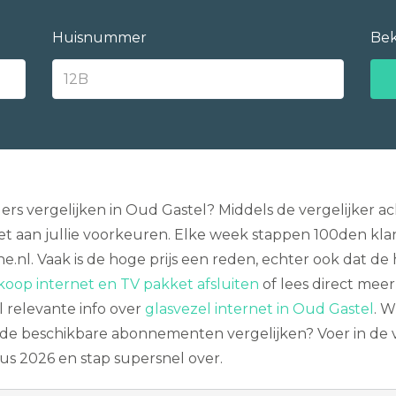
Huisnummer
Bek
rs vergelijken in Oud Gastel? Middels de vergelijker ac
 aan jullie voorkeuren. Elke week stappen 100den kla
e.nl. Vaak is de hoge prijs een reden, echter ook dat de 
oop internet en TV pakket afsluiten
of lees direct mee
l relevante info over
glasvezel internet in Oud Gastel
. 
de beschikbare abonnementen vergelijken? Voer in de ve
s 2026 en stap supersnel over.