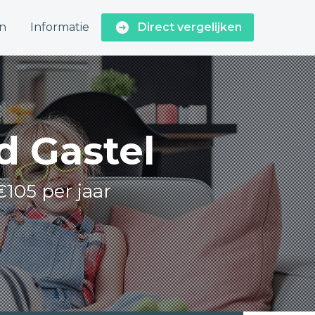
n
Informatie
Direct vergelijken
d Gastel
€105 per jaar