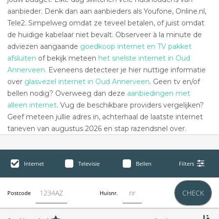
aanbieder. Denk dan aan aanbieders als Youfone, Online.nl,
Tele2. Simpelweg omdat ze teveel betalen, of juist omdat
de huidige kabelaar niet bevalt. Observeer à la minute de
adviezen aangaande
goedkoop internet en TV pakket
afsluiten
of bekijk meteen
het snelste internet in Oud
Annerveen.
Eveneens detecteer je hier nuttige informatie
over
glasvezel internet in Oud Annerveen
. Geen tv en/of
bellen nodig? Overweeg dan deze
aanbiedingen met
alleen internet
. Vug de beschikbare providers vergelijken?
Geef meteen jullie adres in, achterhaal de laatste internet
tarieven van augustus 2026 en stap razendsnel over.
Internet
Televisie
Bellen
Filters
CHECK
Postcode
Huisnr.