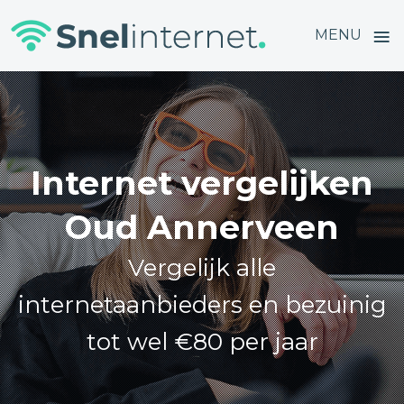
≡
MENU
Skip
to
content
Internet vergelijken
Oud Annerveen
Vergelijk alle
internetaanbieders en bezuinig
tot wel €80 per jaar