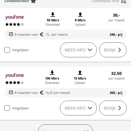
Combivoordeel
Goedkoopste eerst
30,-
50 Mb/s
8 Mb/s
per maand
Download
Upload
8 maanden voor
15,- per maand
240,-
p/j
MEER INFO
BEKIJK
Vergelijken
32,50
100 Mb/s
10 Mb/s
per maand
Download
Upload
8 maanden voor
16,25 per maand
260,-
p/j
MEER INFO
BEKIJK
Vergelijken