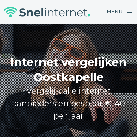
≡
MENU
Skip
to
content
Internet vergelijken
Oostkapelle
Vergelijk alle internet
aanbieders en bespaar €140
per jaar