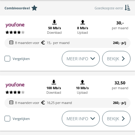
Combivoordeel
Goedkoopste eerst
30,-
50 Mb/s
8 Mb/s
per maand
Download
Upload
8 maanden voor
15,- per maand
240,-
p/j
MEER INFO
BEKIJK
Vergelijken
32,50
100 Mb/s
10 Mb/s
per maand
Download
Upload
8 maanden voor
16,25 per maand
260,-
p/j
MEER INFO
BEKIJK
Vergelijken