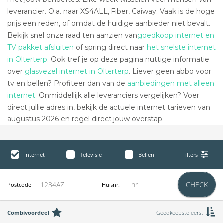
leverancier. O.a. naar XS4ALL, Fiber, Caiway. Vaak is de hoge
prijs een reden, of omdat de huidige aanbieder niet bevalt.
Bekijk snel onze raad ten aanzien van
goedkoop internet en
TV pakket afsluiten
of spring direct naar
het snelste internet
in Olterterp.
Ook tref je op deze pagina nuttige informatie
over
glasvezel internet in Olterterp
. Liever geen abbo voor
tv en bellen? Profiteer dan van de
aanbiedingen met alleen
internet
. Onmiddellijk alle leveranciers vergelijken? Voer
direct jullie adres in, bekijk de actuele internet tarieven van
augustus 2026 en regel direct jouw overstap.
Internet
Televisie
Bellen
Filters
CHECK
Postcode
Huisnr.
Combivoordeel
Goedkoopste eerst