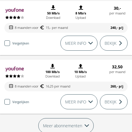
30,-
50 Mb/s
8 Mb/s
per maand
Download
Upload
8 maanden voor
15,- per maand
240,-
p/j
MEER INFO
BEKIJK
Vergelijken
32,50
100 Mb/s
10 Mb/s
per maand
Download
Upload
8 maanden voor
16,25 per maand
260,-
p/j
MEER INFO
BEKIJK
Vergelijken
Meer abonnementen