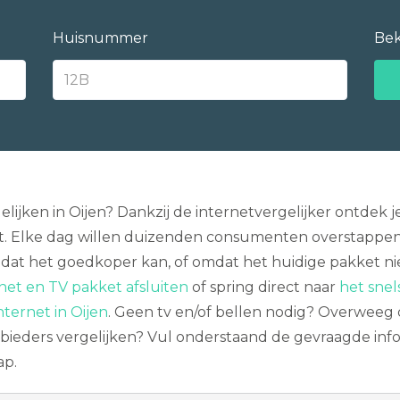
Huisnummer
Bek
lijken in Oijen? Dankzij de internetvergelijker ontdek
. Elke dag willen duizenden consumenten overstappen 
Omdat het goedkoper kan, of omdat het huidige pakket ni
et en TV pakket afsluiten
of spring direct naar
het snels
nternet in Oijen
. Geen tv en/of bellen nodig? Overweeg
ieders vergelijken? Vul onderstaand de gevraagde info 
ap.