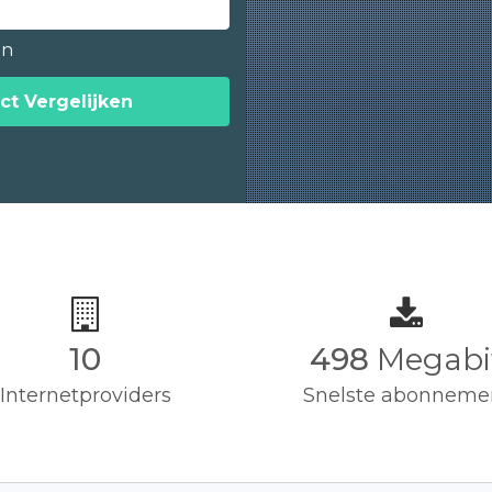
en
ct Vergelijken
10
500
Megabi
Internetproviders
Snelste abonneme