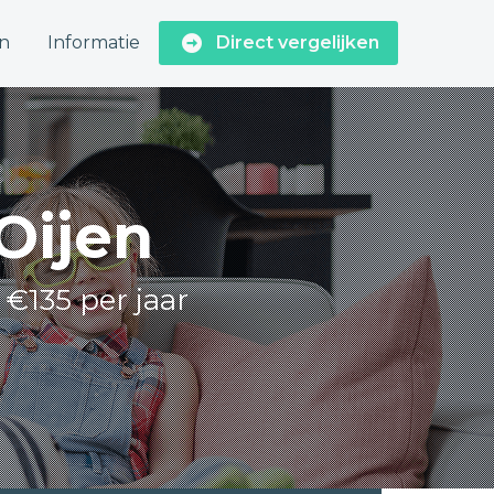
n
Informatie
Direct vergelijken
Oijen
 €135 per jaar