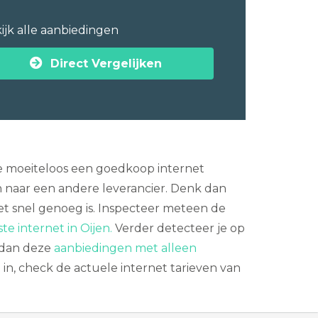
ijk alle aanbiedingen
Direct Vergelijken
 je moeiteloos een goedkoop internet
naar een andere leverancier. Denk dan
et snel genoeg is. Inspecteer meteen de
te internet in Oijen.
Verder detecteer je op
 dan deze
aanbiedingen met alleen
in, check de actuele internet tarieven van