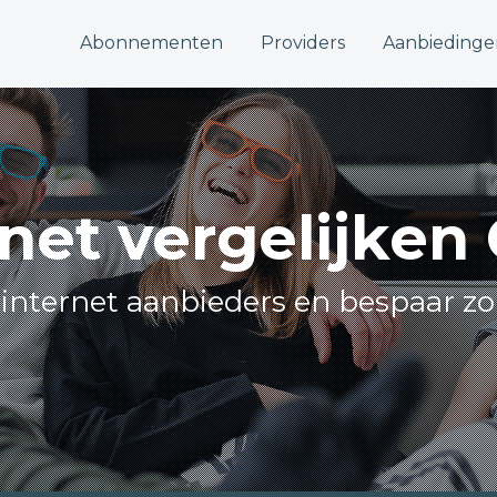
Abonnementen
Providers
Aanbiedinge
rnet vergelijken 
e internet aanbieders en bespaar zo