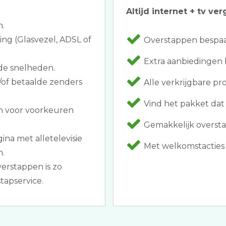
Altijd internet + tv ver
n.
ing (Glasvezel, ADSL of
Overstappen bespaar
Extra aanbiedingen bi
de snelheden.
/of betaalde zenders
Alle verkrijgbare p
Vind het pakket dat 
n voor voorkeuren
Gemakkelijk oversta
ina met alletelevisie
Met welkomstacties z
n.
erstappen is zo
tapservice.