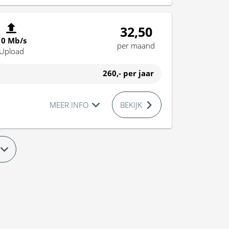
32,50
10 Mb/s
per maand
Upload
260,-
per jaar
MEER INFO
BEKIJK