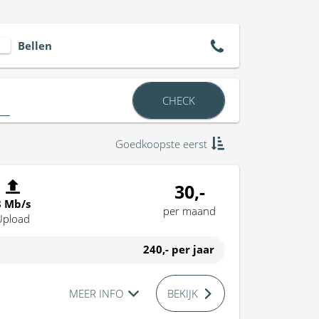
Bellen
CHECK
Goedkoopste eerst
30,-
8 Mb/s
per maand
Upload
240,-
per jaar
MEER INFO
BEKIJK