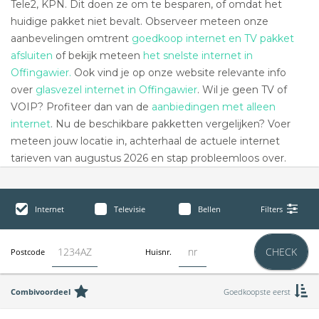
Tele2, KPN. Dit doen ze om te besparen, of omdat het
huidige pakket niet bevalt. Observeer meteen onze
aanbevelingen omtrent
goedkoop internet en TV pakket
afsluiten
of bekijk meteen
het snelste internet in
Offingawier.
Ook vind je op onze website relevante info
over
glasvezel internet in Offingawier
. Wil je geen TV of
VOIP? Profiteer dan van de
aanbiedingen met alleen
internet
. Nu de beschikbare pakketten vergelijken? Voer
meteen jouw locatie in, achterhaal de actuele internet
tarieven van augustus 2026 en stap probleemloos over.
Internet
Televisie
Bellen
Filters
CHECK
Postcode
Huisnr.
Combivoordeel
Goedkoopste eerst