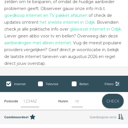
zelden om te besparen, of omdat de huidige aanbieder
problemen geeft. Observeer gauw onze info m.b.t.
goedkoop internet en TV pakket afsluiten
of check de
updates omtrent
het snelste internet in Odijk.
Bovendien
check je alle praktische info over
glasvezel internet in Odijk
.
Liever geen abbo voor tv en bellen? Overweeg dan deze
aanbiedingen met alleen internet
. Vug de meest populaire
providers vergelijken? Geef direct je woonlocatie in, bekijk
de laatste internet tarieven van augustus 2026 en regel
direct jouw overstap.
Internet
Televisie
Bellen
Filters
CHECK
Postcode
Huisnr.
Combivoordeel
Goedkoopste eerst