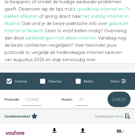
te besparen, of omdat de huidige aanbieder problemen
geeft. Observeer rap de tips m.b.t.
goedkoop internet en TV
pakket afsluiten
of spring direct naar
het snelste internet in
Nuland.
Ook vind je de beste praktische info over
glasvezel
internet in Nuland
. Geen tv en/of bellen nodig? Overweeg
dan deze
aanbiedingen met alleen internet
. Vandaag nog
de beste contracten vergelijken? Voer hieronder jouw
postcode in, vergelijk de hedendaagse internet tarieven
van augustus 2026 en stap eenvoudig over.
Internet
Televisie
Bellen
Filters
CHECK
Postcode
Huisnr.
Combivoordeel
Goedkoopste eerst
30,-