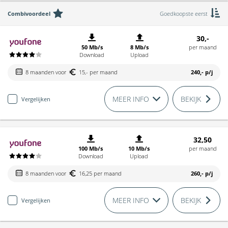
Combivoordeel
Goedkoopste eerst
30,-
50 Mb/s
8 Mb/s
per maand
Download
Upload
8 maanden voor
15,- per maand
240,-
p/j
MEER INFO
BEKIJK
Vergelijken
32,50
100 Mb/s
10 Mb/s
per maand
Download
Upload
8 maanden voor
16,25 per maand
260,-
p/j
MEER INFO
BEKIJK
Vergelijken