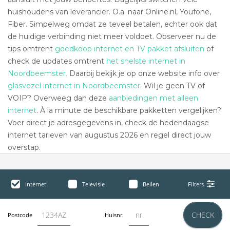
huishoudens van leverancier. O.a. naar Online.nl, Youfone,
Fiber. Simpelweg omdat ze teveel betalen, echter ook dat
de huidige verbinding niet meer voldoet. Observeer nu de
tips omtrent
goedkoop internet en TV pakket afsluiten
of
check de updates omtrent
het snelste internet in
Noordbeemster.
Daarbij bekijk je op onze website info over
glasvezel internet in Noordbeemster
. Wil je geen TV of
VOIP? Overweeg dan deze
aanbiedingen met alleen
internet
. À la minute de beschikbare pakketten vergelijken?
Voer direct je adresgegevens in, check de hedendaagse
internet tarieven van augustus 2026 en regel direct jouw
overstap.
Internet
Televisie
Bellen
Filters
CHECK
Postcode
Huisnr.