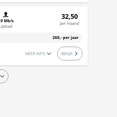
32,50
10 Mb/s
per maand
Upload
260,-
per jaar
MEER INFO
BEKIJK