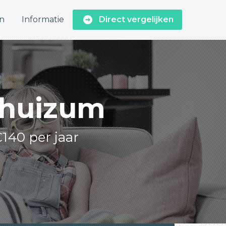
n
Informatie
Direct vergelijken
ijhuizum
€140 per jaar