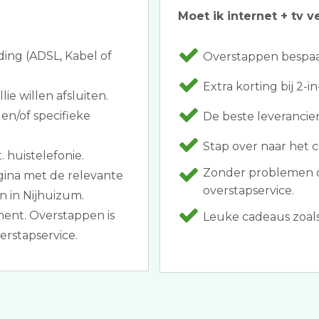
Moet ik internet + tv v
ding (ADSL, Kabel of
Overstappen bespaar
Extra korting bij 2-
ie willen afsluiten.
en/of specifieke
De beste leveranci
Stap over naar het c
. huistelefonie.
Zonder problemen 
agina met de relevante
overstapservice.
n in Nijhuizum.
nt. Overstappen is
Leuke cadeaus zoals 
rstapservice.