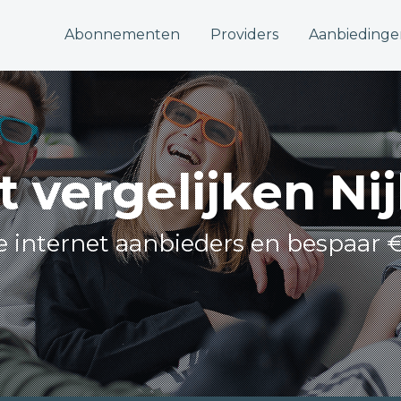
Abonnementen
Providers
Aanbiedinge
t vergelijken N
le internet aanbieders en bespaar 