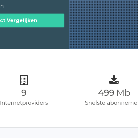
en
ct Vergelijken
9
500
Mb
Internetproviders
Snelste abonneme