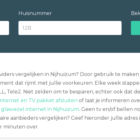
Huisnummer
Bek
ers vergelijken in Nijhuizum? Door gebruik te maken van
ent dat rijmt met jullie voorkeuren. Elke week stapp
LL, Tele2. Niet zelden om te besparen, echter ook dat d
nternet en TV pakket afsluiten
of laat je informeren ov
r
glasvezel internet in Nijhuizum
. Geen tv en/of bellen 
ire aanbieders vergelijken? Geef hieronder jullie adres 
r minuten over.