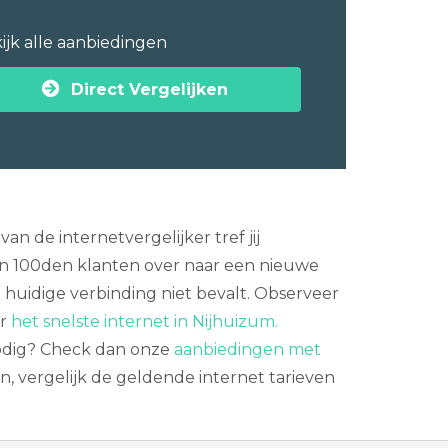
ijk alle aanbiedingen
Direct Vergelijken
 de internetvergelijker tref jij
en 100den klanten over naar een nieuwe
e huidige verbinding niet bevalt. Observeer
er
het snelste internet in Nijhuizum.
nodig? Check dan onze
aanbiedingen met
in, vergelijk de geldende internet tarieven