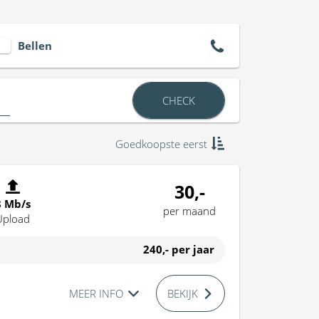
Bellen
CHECK
Goedkoopste eerst
30,-
8 Mb/s
per maand
Upload
240,-
per jaar
MEER INFO
BEKIJK