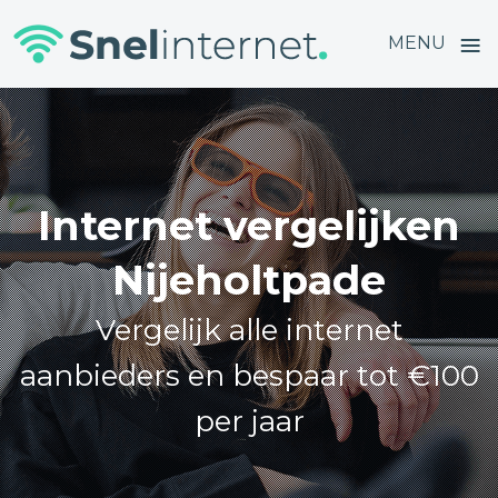
≡
MENU
Skip
to
content
Internet vergelijken
Nijeholtpade
Vergelijk alle internet
aanbieders en bespaar tot €100
per jaar