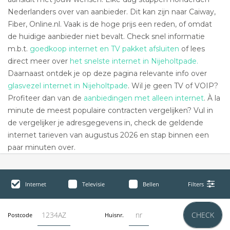
Nederlanders over van aanbieder. Dit kan zijn naar Caiway,
Fiber, Online.nl. Vaak is de hoge prijs een reden, of omdat
de huidige aanbieder niet bevalt. Check snel informatie
m.b.t.
goedkoop internet en TV pakket afsluiten
of lees
direct meer over
het snelste internet in Nijeholtpade.
Daarnaast ontdek je op deze pagina relevante info over
glasvezel internet in Nijeholtpade
. Wil je geen TV of VOIP?
Profiteer dan van de
aanbiedingen met alleen internet
. À la
minute de meest populaire contracten vergelijken? Vul in
de vergelijker je adresgegevens in, check de geldende
internet tarieven van augustus 2026 en stap binnen een
paar minuten over.
Internet
Televisie
Bellen
Filters
CHECK
Postcode
Huisnr.