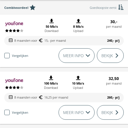
Combivoordeel
Goedkoopste eerst
30,-
50 Mb/s
8 Mb/s
per maand
Download
Upload
8 maanden voor
15,- per maand
240,-
p/j
MEER INFO
BEKIJK
Vergelijken
32,50
100 Mb/s
10 Mb/s
per maand
Download
Upload
8 maanden voor
16,25 per maand
260,-
p/j
MEER INFO
BEKIJK
Vergelijken