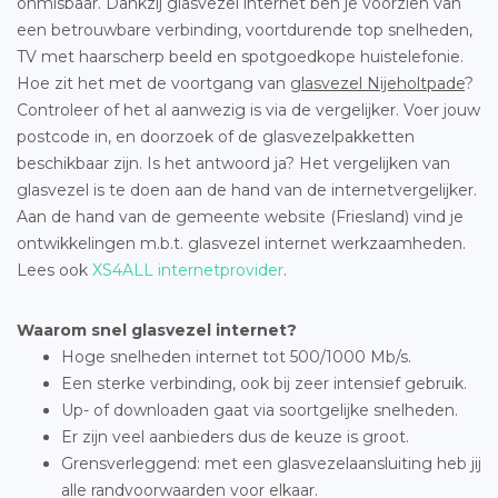
onmisbaar. Dankzij glasvezel internet ben je voorzien van
een betrouwbare verbinding, voortdurende top snelheden,
TV met haarscherp beeld en spotgoedkope huistelefonie.
Hoe zit het met de voortgang van
glasvezel Nijeholtpade
?
Controleer of het al aanwezig is via de vergelijker. Voer jouw
postcode in, en doorzoek of de glasvezelpakketten
beschikbaar zijn. Is het antwoord ja? Het vergelijken van
glasvezel is te doen aan de hand van de internetvergelijker.
Aan de hand van de gemeente website (Friesland) vind je
ontwikkelingen m.b.t. glasvezel internet werkzaamheden.
Lees ook
XS4ALL internetprovider
.
Waarom snel glasvezel internet?
Hoge snelheden internet tot 500/1000 Mb/s.
Een sterke verbinding, ook bij zeer intensief gebruik.
Up- of downloaden gaat via soortgelijke snelheden.
Er zijn veel aanbieders dus de keuze is groot.
Grensverleggend: met een glasvezelaansluiting heb jij
alle randvoorwaarden voor elkaar.