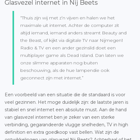
Glasvezel internet in Nij Beets
“Thuis zijn wij met z’n vijven en halen we het
maximale uit internet. Achter de computer zit
altijd iemand, iemand anders streamt Beauty and
the Beast, of kijkt via digitale TV naar Nijmegen1
Radio & TV en een ander gezinslid doet een
multiplayer game als Dead Island. Dan laten we
onze slimme apparaten nog buiten
beschouwing, als de hue lampendie ook
geconnect zijn met internet.”
Een voorbeeld van een situatie die de standaard is voor
veel gezinnen. Het moge duidelijk zijn: de laatste jaren is
stabiel en snel internet een absolute must. Aan de hand
van glasvezel internet ben je zeker van een sterke
verbinding, gegarandeerde vlugge snelheden, TV in high
definition en extra goedkoop vast bellen. Wat zijn de
ontwikkelingen van
glasvezel Nij Beets
? Achterhaal of het