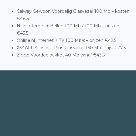
Caiway Gewoon Voordelig Glasvezel 100 Mb – kosten
€48,5
NLE Internet + Bellen 100 Mb / 100 Mb – prijzen
€43,5
Online.nl Internet + TV 100 Mb/s – prijzen €42,5
XS4ALL Alles-in-1 Plus Glasvezel 160 Mb. Prijs: €77,5
Ziggo Voordeelpakket 40 Mb vanaf €43,5