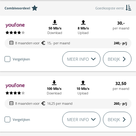
Combivoordeel
Goedkoopste eerst
30,-
50 Mb/s
8 Mb/s
per maand
Download
Upload
8 maanden voor
15,- per maand
240,-
p/j
MEER INFO
BEKIJK
Vergelijken
32,50
100 Mb/s
10 Mb/s
per maand
Download
Upload
8 maanden voor
16,25 per maand
260,-
p/j
MEER INFO
BEKIJK
Vergelijken