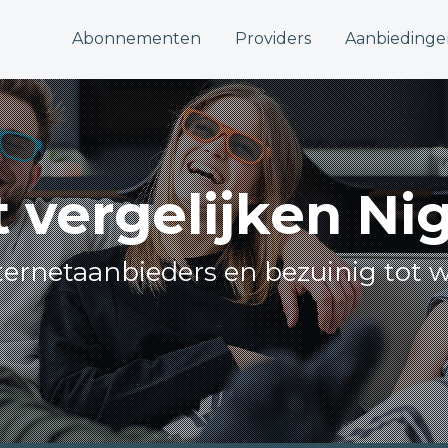
Abonnementen
Providers
Aanbiedinge
t vergelijken Ni
internetaanbieders en bezuinig tot w