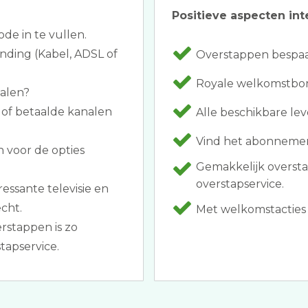
Positieve aspecten int
ode in te vullen.
inding (Kabel, ADSL of
Overstappen bespaar
Royale welkomstbon
halen?
 of betaalde kanalen
Alle beschikbare le
Vind het abonnement
 voor de opties
Gemakkelijk overst
overstapservice.
essante televisie en
cht.
Met welkomstacties a
rstappen is zo
tapservice.