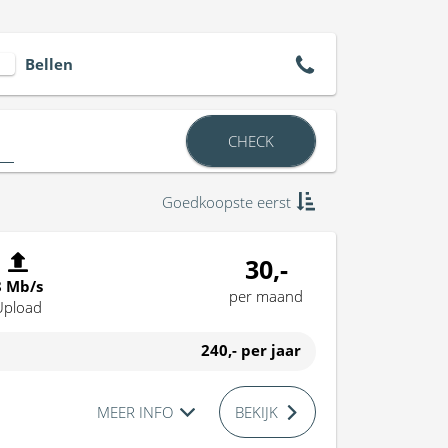
Bellen
CHECK
Goedkoopste eerst
30,-
8 Mb/s
per maand
Upload
240,-
per jaar
MEER INFO
BEKIJK