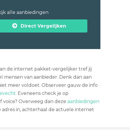
ijk alle aanbiedingen
Direct Vergelijken
 de internet pakket-vergelijker tref jij
eel mensen van aanbieder. Denk dan aan
e niet meer voldoet. Observeer gauw de info
tevecht.
Eveneens check je op
ie of voice? Overweeg dan deze
aanbiedingen
e adres in, achterhaal de actuele internet