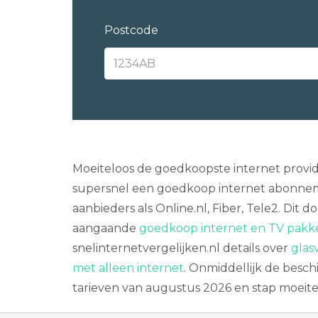
Postcode
Moeiteloos de goedkoopste internet provide
supersnel een goedkoop internet abonnemen
aanbieders als Online.nl, Fiber, Tele2. Dit
aangaande
goedkoop internet en TV pakke
snelinternetvergelijken.nl details over
glas
met alleen internet
. Onmiddellijk de beschi
tarieven van augustus 2026 en stap moeite