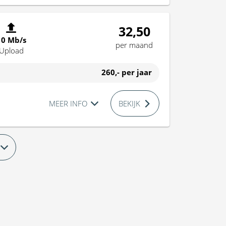
32,50
10 Mb/s
per maand
Upload
260,-
per jaar
MEER INFO
BEKIJK