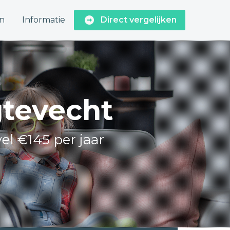
n
Informatie
Direct vergelijken
gtevecht
el €145 per jaar