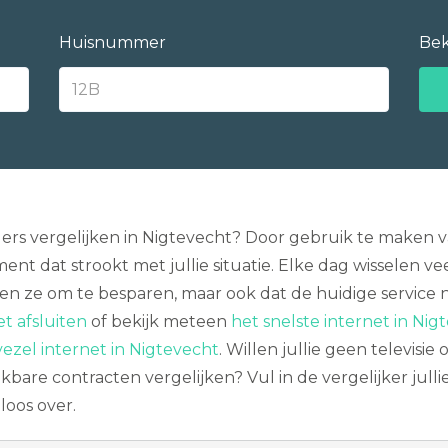
Huisnummer
Bek
rs vergelijken in Nigtevecht? Door gebruik te maken van
t dat strookt met jullie situatie. Elke dag wisselen v
 doen ze om te besparen, maar ook dat de huidige servic
t afsluiten
of bekijk meteen
het snelste internet in Nig
vezel internet in Nigtevecht
. Willen jullie geen televis
kbare contracten vergelijken? Vul in de vergelijker julli
loos over.