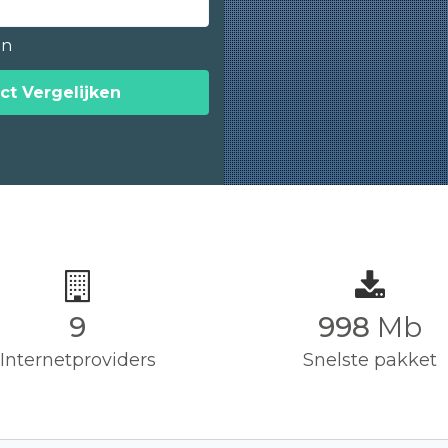
en
ct Vergelijken
9
1,000
Mb
Internetproviders
Snelste pakket