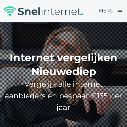
≡
MENU
Skip
to
content
Internet vergelijken
Nieuwediep
Vergelijk alle internet
aanbieders en bespaar €135 per
jaar