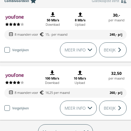
Combivoordeel
Goedkoopste eerst
30,-
50 Mb/s
8 Mb/s
per maand
Download
Upload
8 maanden voor
15,- per maand
240,-
p/j
MEER INFO
BEKIJK
Vergelijken
32,50
100 Mb/s
10 Mb/s
per maand
Download
Upload
8 maanden voor
16,25 per maand
260,-
p/j
MEER INFO
BEKIJK
Vergelijken