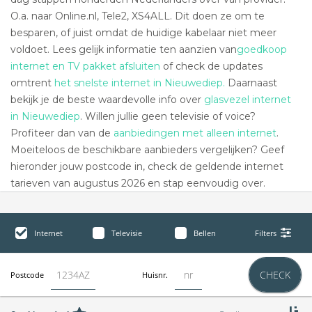
O.a. naar Online.nl, Tele2, XS4ALL. Dit doen ze om te
besparen, of juist omdat de huidige kabelaar niet meer
voldoet. Lees gelijk informatie ten aanzien van
goedkoop
internet en TV pakket afsluiten
of check de updates
omtrent
het snelste internet in Nieuwediep.
Daarnaast
bekijk je de beste waardevolle info over
glasvezel internet
in Nieuwediep
. Willen jullie geen televisie of voice?
Profiteer dan van de
aanbiedingen met alleen internet
.
Moeiteloos de beschikbare aanbieders vergelijken? Geef
hieronder jouw postcode in, check de geldende internet
tarieven van augustus 2026 en stap eenvoudig over.
Internet
Televisie
Bellen
Filters
CHECK
Postcode
Huisnr.