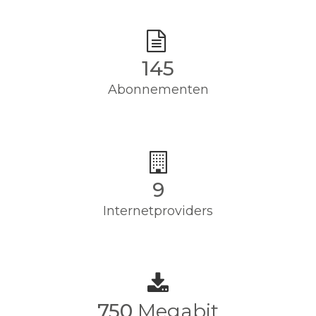
145
Abonnementen
9
Internetproviders
750
Megabit