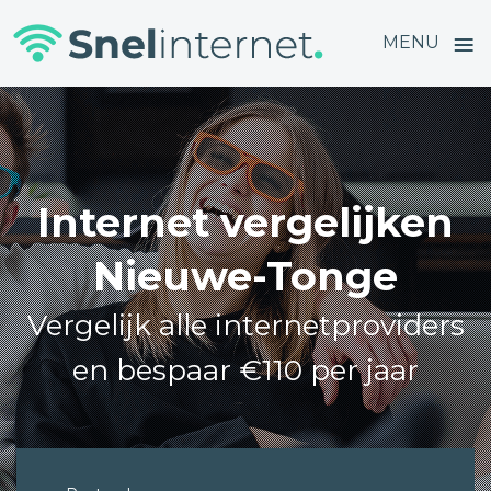
≡
MENU
Skip
to
content
Internet vergelijken
Nieuwe-Tonge
Vergelijk alle internetproviders
en bespaar €110 per jaar