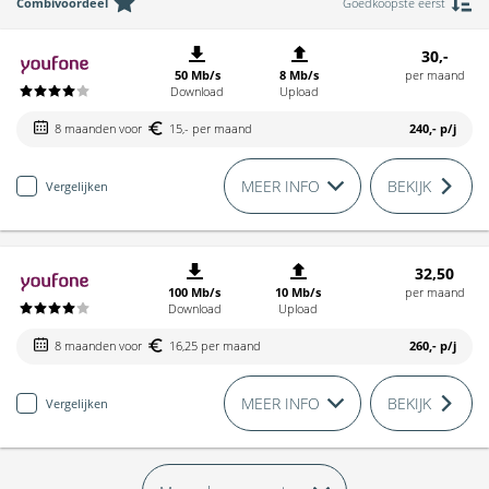
Combivoordeel
Goedkoopste eerst
30,-
50 Mb/s
8 Mb/s
per maand
Download
Upload
8 maanden voor
15,- per maand
240,-
p/j
MEER INFO
BEKIJK
Vergelijken
32,50
100 Mb/s
10 Mb/s
per maand
Download
Upload
8 maanden voor
16,25 per maand
260,-
p/j
MEER INFO
BEKIJK
Vergelijken