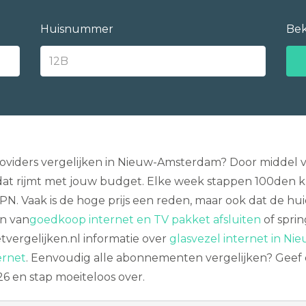
Huisnummer
Bek
viders vergelijken in Nieuw-Amsterdam? Door middel van 
t rijmt met jouw budget. Elke week stappen 100den kl
PN. Vaak is de hoge prijs een reden, maar ook dat de hui
en van
goedkoop internet en TV pakket afsluiten
of sprin
etvergelijken.nl informatie over
glasvezel internet in N
ernet
. Eenvoudig alle abonnementen vergelijken? Geef d
6 en stap moeiteloos over.