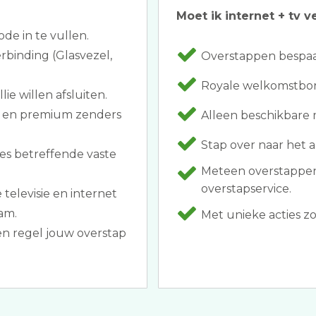
Moet ik internet + tv v
ode in te vullen.
rbinding (Glasvezel,
Overstappen bespaar
Royale welkomstbon
ie willen afsluiten.
n en premium zenders
Alleen beschikbare
Stap over naar het 
es betreffende vaste
Meteen overstappen
overstapservice.
 televisie en internet
am.
Met unieke acties zoa
en regel jouw overstap