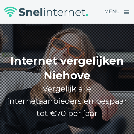
≡
MENU
Skip
to
content
Internet vergelijken
Niehove
Vergelijk alle
internetaanbieders en bespaar
tot €70 per jaar