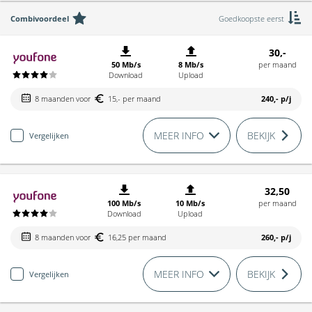
Combivoordeel
Goedkoopste eerst
30,-
50 Mb/s
8 Mb/s
per maand
Download
Upload
8 maanden voor
15,- per maand
240,-
p/j
MEER INFO
BEKIJK
Vergelijken
32,50
100 Mb/s
10 Mb/s
per maand
Download
Upload
8 maanden voor
16,25 per maand
260,-
p/j
MEER INFO
BEKIJK
Vergelijken