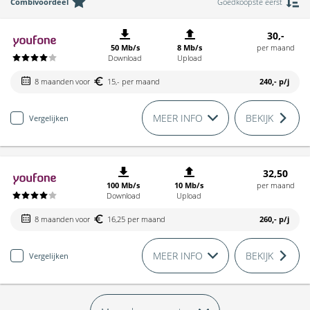
Combivoordeel
Goedkoopste eerst
30,-
50 Mb/s
8 Mb/s
per maand
Download
Upload
8 maanden voor
15,- per maand
240,-
p/j
MEER INFO
BEKIJK
Vergelijken
32,50
100 Mb/s
10 Mb/s
per maand
Download
Upload
8 maanden voor
16,25 per maand
260,-
p/j
MEER INFO
BEKIJK
Vergelijken