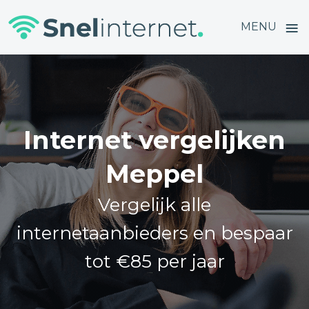
≡
MENU
Skip
to
content
Internet vergelijken
Meppel
Vergelijk alle
internetaanbieders en bespaar
tot €85 per jaar