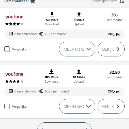
Combivoordeel
Goedkoopste eerst
30,-
50 Mb/s
8 Mb/s
per maand
Download
Upload
8 maanden voor
15,- per maand
240,-
p/j
MEER INFO
BEKIJK
Vergelijken
32,50
100 Mb/s
10 Mb/s
per maand
Download
Upload
8 maanden voor
16,25 per maand
260,-
p/j
MEER INFO
BEKIJK
Vergelijken