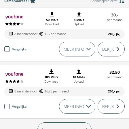
Combivoordeel
Goedkoopste eerst
30,-
50 Mb/s
8 Mb/s
per maand
Download
Upload
8 maanden voor
15,- per maand
240,-
p/j
MEER INFO
BEKIJK
Vergelijken
32,50
100 Mb/s
10 Mb/s
per maand
Download
Upload
8 maanden voor
16,25 per maand
260,-
p/j
MEER INFO
BEKIJK
Vergelijken