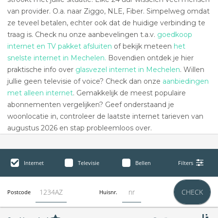
van provider. O.a. naar Ziggo, NLE, Fiber. Simpelweg omdat
ze teveel betalen, echter ook dat de huidige verbinding te
traag is. Check nu onze aanbevelingen t.a.v.
goedkoop
internet en TV pakket afsluiten
of bekijk meteen
het
snelste internet in Mechelen.
Bovendien ontdek je hier
praktische info over
glasvezel internet in Mechelen
. Willen
jullie geen televisie of voice? Check dan onze
aanbiedingen
met alleen internet
. Gemakkelijk de meest populaire
abonnementen vergelijken? Geef onderstaand je
woonlocatie in, controleer de laatste internet tarieven van
augustus 2026 en stap probleemloos over.
Internet
Televisie
Bellen
Filters
CHECK
Postcode
Huisnr.