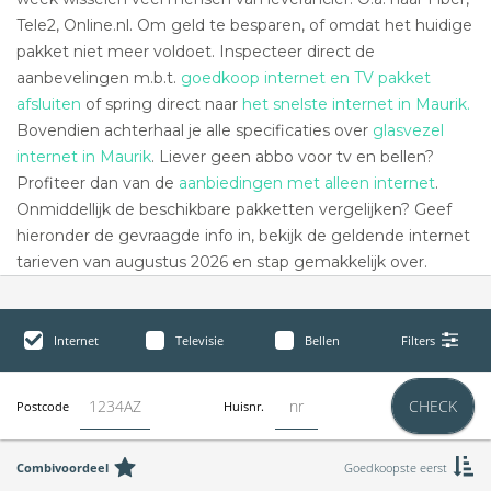
Tele2, Online.nl. Om geld te besparen, of omdat het huidige
pakket niet meer voldoet. Inspecteer direct de
aanbevelingen m.b.t.
goedkoop internet en TV pakket
afsluiten
of spring direct naar
het snelste internet in Maurik.
Bovendien achterhaal je alle specificaties over
glasvezel
internet in Maurik
. Liever geen abbo voor tv en bellen?
Profiteer dan van de
aanbiedingen met alleen internet
.
Onmiddellijk de beschikbare pakketten vergelijken? Geef
hieronder de gevraagde info in, bekijk de geldende internet
tarieven van augustus 2026 en stap gemakkelijk over.
Internet
Televisie
Bellen
Filters
CHECK
Postcode
Huisnr.
Combivoordeel
Goedkoopste eerst